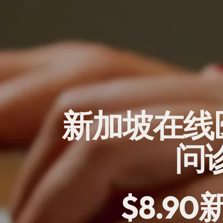
新加坡在线医
问
$8.9