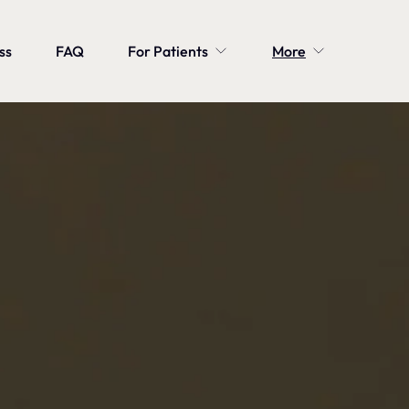
ss
FAQ
For Patients
More