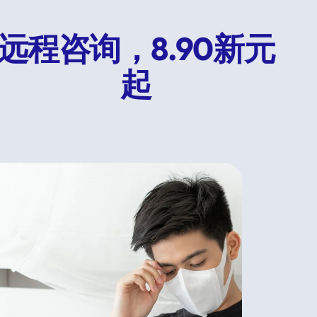
远程咨询，8.90新元
起