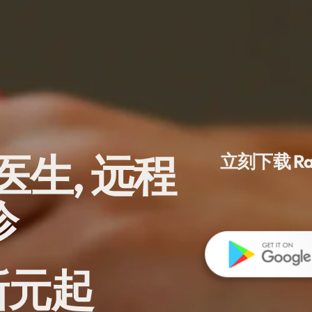
生, 远程
立刻下载 R
诊
0新元起